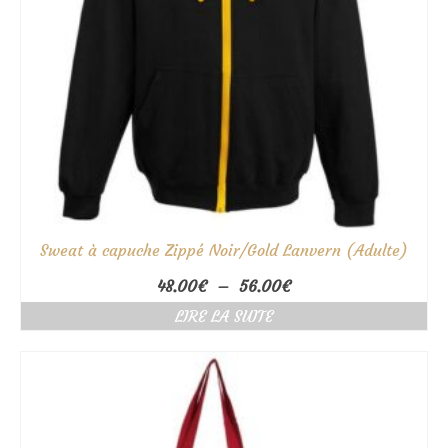
Sweat à capuche Zippé Noir/Gold Lanvern (Adulte)
Plage
48.00
€
–
56.00
€
de
LIRE LA SUITE
prix :
48.00€
à
56.00€