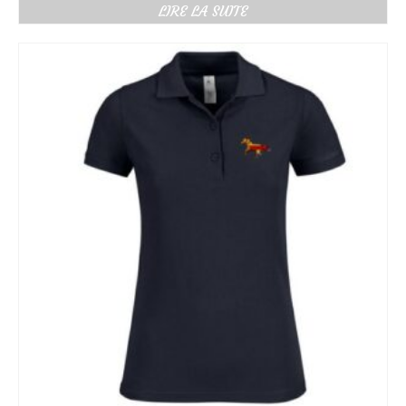
de
LIRE LA SUITE
prix :
26.00€
à
34.00€