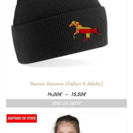
Bonnet Lanvern (Enfant & Adulte)
Plage
14.00
€
–
15.50
€
de
LIRE LA SUITE
prix :
14.00€
à
RUPTURE DE STOCK
15.50€