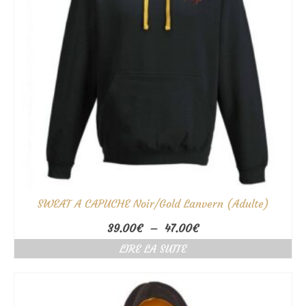
SWEAT A CAPUCHE Noir/Gold Lanvern (Adulte)
Plage
39.00
€
–
47.00
€
de
LIRE LA SUITE
prix :
39.00€
à
47.00€