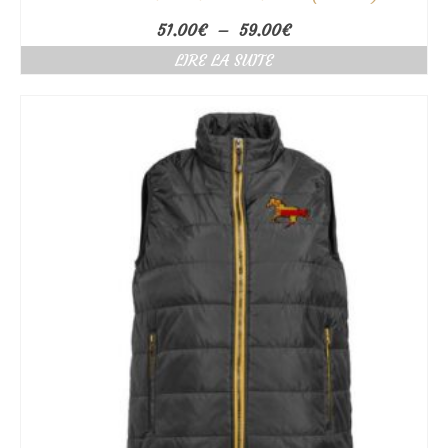
Plage
51.00
€
–
59.00
€
de
LIRE LA SUITE
prix :
51.00€
à
59.00€