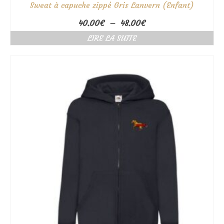
Sweat à capuche zippé Gris Lanvern (Enfant)
Plage
40.00
€
–
48.00
€
de
LIRE LA SUITE
prix :
40.00€
à
48.00€