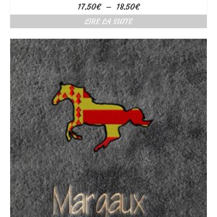
Plage
17.50
€
–
18.50
€
de
LIRE LA SUITE
prix :
17.50€
à
18.50€