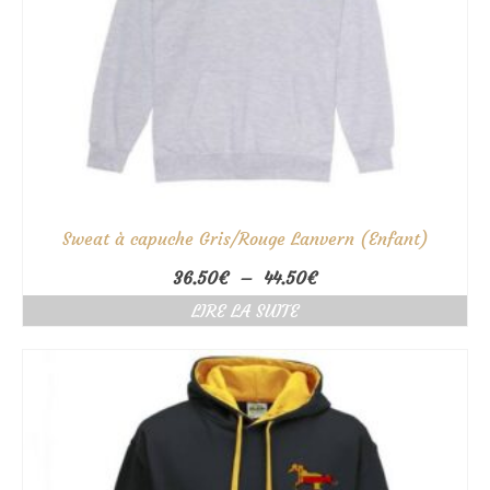
Sweat à capuche Gris/Rouge Lanvern (Enfant)
Plage
36.50
€
–
44.50
€
de
LIRE LA SUITE
prix :
36.50€
à
44.50€