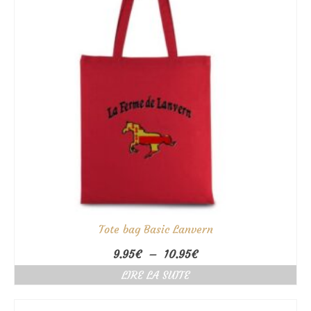
Tote bag Basic Lanvern
Plage
9.95
€
–
10.95
€
de
LIRE LA SUITE
prix :
9.95€
à