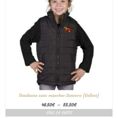
Doudoune sans manches Lanvern (Enfant)
Plage
48.50
€
–
55.50
€
de
LIRE LA SUITE
prix :