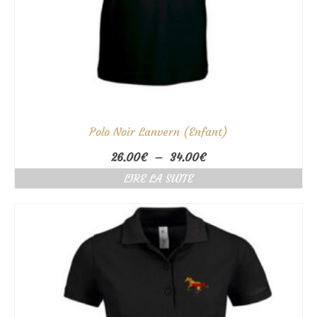
Polo Noir Lanvern (Enfant)
Plage
26.00
€
–
34.00
€
de
LIRE LA SUITE
prix :
26.00€
à
34.00€