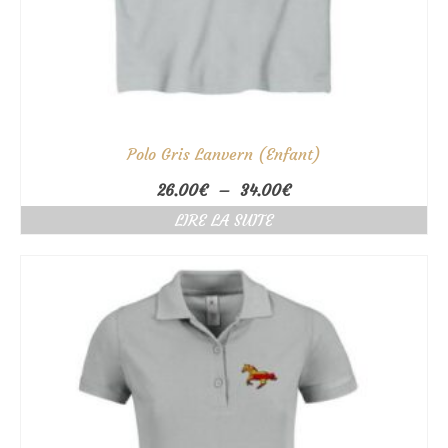
Polo Gris Lanvern (Enfant)
Plage
26.00
€
–
34.00
€
de
LIRE LA SUITE
prix :
26.00€
à
34.00€