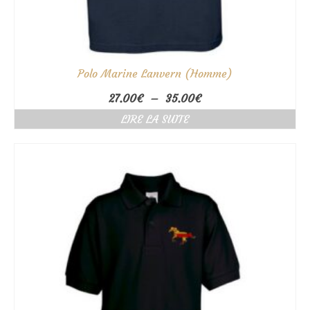
Polo Marine Lanvern (Homme)
Plage
27.00
€
–
35.00
€
de
LIRE LA SUITE
prix :
27.00€
à
35.00€