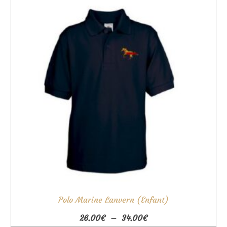
35.00€
Polo Marine Lanvern (Enfant)
Plage
26.00
€
–
34.00
€