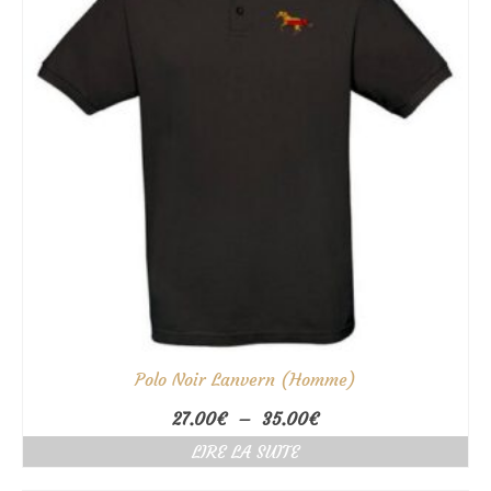
Polo Noir Lanvern (Homme)
Plage
27.00
€
–
35.00
€
de
LIRE LA SUITE
prix :
27.00€