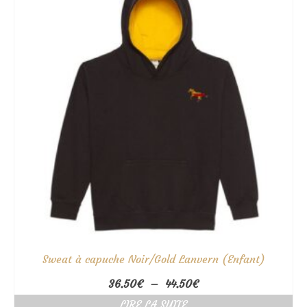
Sweat à capuche Noir/Gold Lanvern (Enfant)
Plage
36.50
€
–
44.50
€
de
LIRE LA SUITE