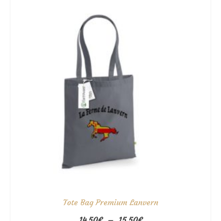
10.95€
Tote Bag Premium Lanvern
Plage
14.50
€
–
15.50
€