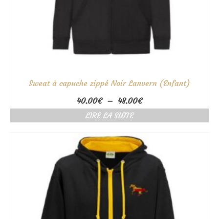
Sweat à capuche zippé Noir Lanvern (Enfant)
Plage
40.00
€
–
48.00
€
de
LIRE LA SUITE
prix :
40.00€
à
48.00€