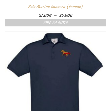
Polo Marine Lanvern (Femme)
Plage
27.00
€
–
35.00
€
de
LIRE LA SUITE
prix :
27.00€
à
35.00€