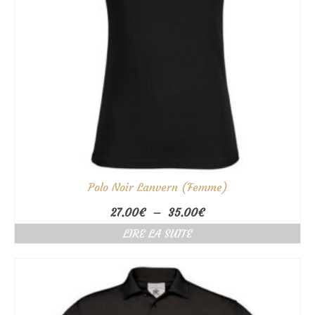
Polo Noir Lanvern (Femme)
Plage
27.00
€
–
35.00
€
de
LIRE LA SUITE
prix :
27.00€
à
35.00€