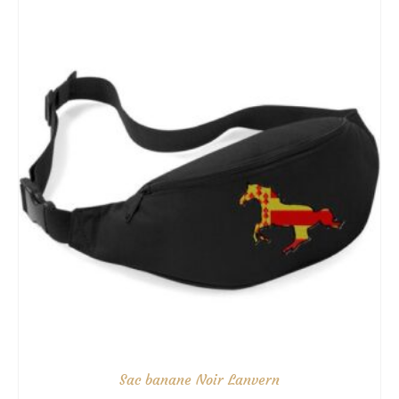
à
35.00€
Sac banane Noir Lanvern