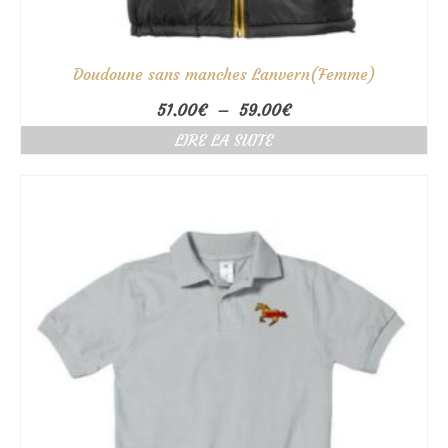
Doudoune sans manches Lanvern(Femme)
Plage
51.00
€
–
59.00
€
de
LIRE LA SUITE
prix :
51.00€
à
59.00€