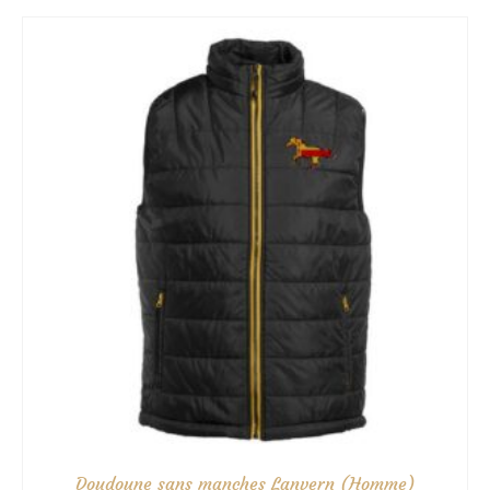
48.50€
à
55.50€
Doudoune sans manches Lanvern (Homme)