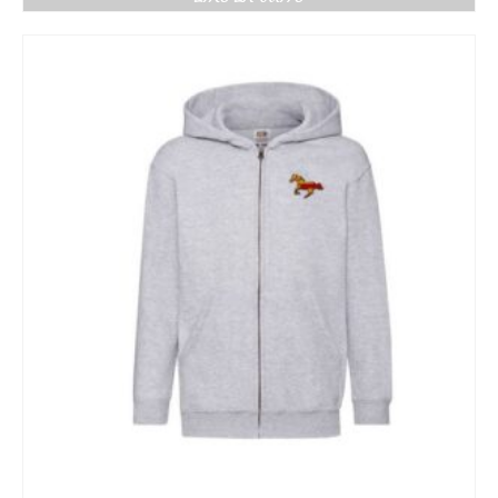
prix :
36.50€
à
44.50€