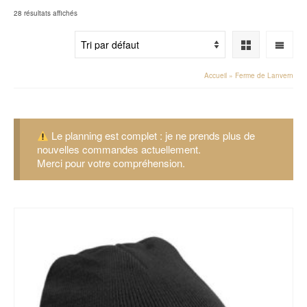
28 résultats affichés
Accueil
»
Ferme de Lanvern
Le planning est complet : je ne prends plus de
nouvelles commandes actuellement.
Merci pour votre compréhension.