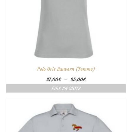
Polo Gris Lanvern (Femme)
Plage
27.00
€
–
35.00
€
de
LIRE LA SUITE
prix :
27.00€
à
35.00€