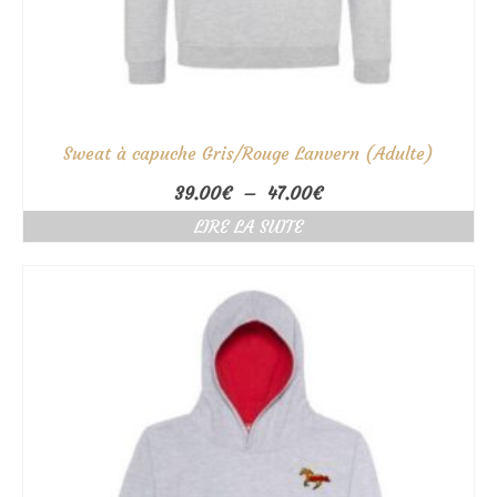
Sweat à capuche Gris/Rouge Lanvern (Adulte)
Plage
39.00
€
–
47.00
€
de
LIRE LA SUITE
prix :
39.00€
à
47.00€