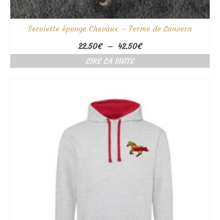
Serviette éponge Chevaux – Ferme de Lanvern
Plage
22.50
€
–
42.50
€
de
LIRE LA SUITE
prix :
22.50€
à
42.50€