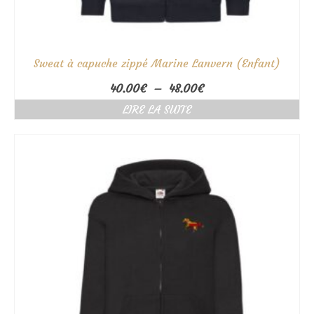
Sweat à capuche zippé Marine Lanvern (Enfant)
Plage
40.00
€
–
48.00
€
de
LIRE LA SUITE
prix :
40.00€
à
48.00€