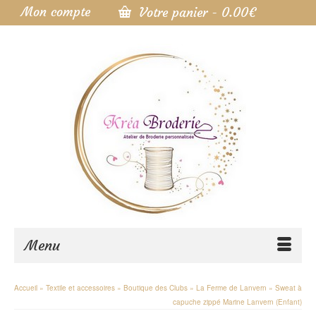
Mon compte
Votre panier
-
0.00
€
Menu
Accueil
»
Textile et accessoires
»
Boutique des Clubs
»
La Ferme de Lanvern
»
Sweat à
capuche zippé Marine Lanvern (Enfant)