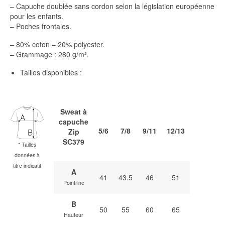
– Capuche doublée sans cordon selon la législation européenne
pour les enfants.
– Poches frontales.
– 80% coton – 20% polyester.
– Grammage : 280 g/m².
Tailles disponibles :
S
weat à
capuche
5/6
7/8
9/11
12/13
Zip
SC379
*
Tailles
données à
titre indicatif
A
41
43.5
46
51
Pointrine
B
50
55
60
65
Hauteur