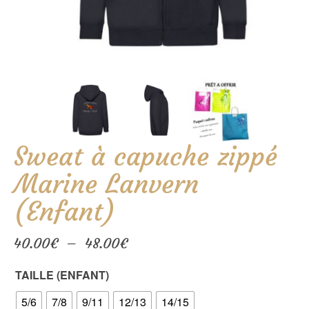
Sweat à capuche zippé
Marine Lanvern
(Enfant)
Plage
40.00
€
–
48.00
€
de
prix :
TAILLE (ENFANT)
40.00€
à
5/6
7/8
9/11
12/13
14/15