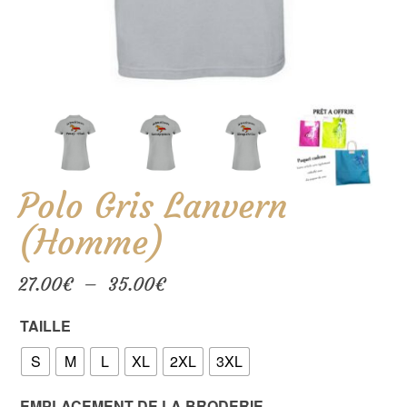
Polo Gris Lanvern
(Homme)
Plage
27.00
€
–
35.00
€
de
prix :
TAILLE
27.00€
à
S
M
L
XL
2XL
3XL
35.00€
EMPLACEMENT DE LA BRODERIE