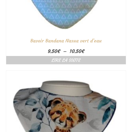
Bavoir Bandana Nasua vert d’eau
Plage
9.50
€
–
10.50
€
de
LIRE LA SUITE
prix :
9.50€
à
10.50€