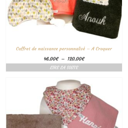
Coffret de naissance personnalisé – A Croquer
Plage
46.00
€
–
120.00
€
de
LIRE LA SUITE
prix :
46.00€
à
120.00€