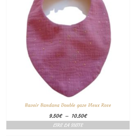
Bavoir Bandana Double gaze Vieux Rose
Plage
9.50
€
–
10.50
€
de
LIRE LA SUITE
prix :
9.50€