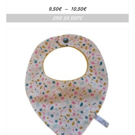
Plage
9.50
€
–
10.50
€
de
LIRE LA SUITE
prix :
9.50€
à
10.50€