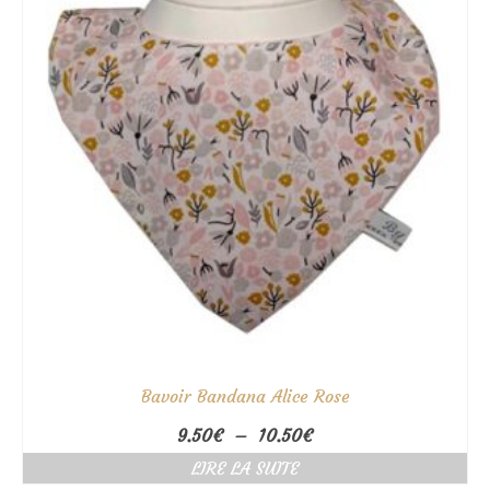
Bavoir Bandana Alice Rose
Plage
9.50
€
–
10.50
€
de
LIRE LA SUITE
prix :