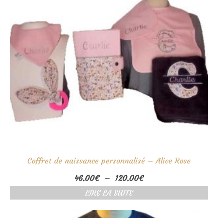
Coffret de naissance personnalisé – Alice Rose
Plage
46.00
€
–
120.00
€
de
LIRE LA SUITE
prix :
46.00€
à