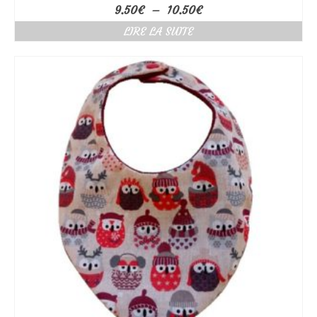
Plage
9.50
€
–
10.50
€
de
LIRE LA SUITE
prix :
9.50€
à
10.50€