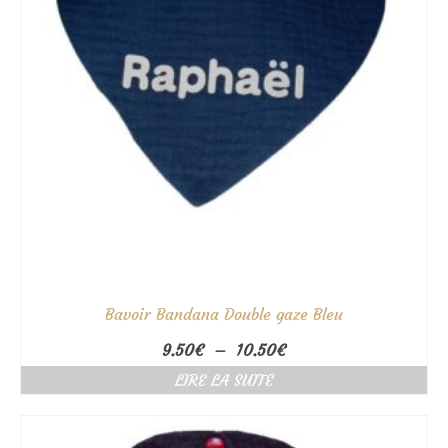
Bavoir Bandana Double gaze Bleu
Plage
9.50
€
–
10.50
€
de
LIRE LA SUITE
prix :
9.50€
à