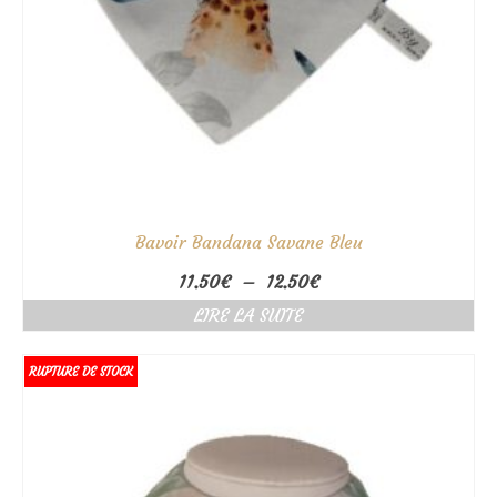
Bavoir Bandana Savane Bleu
Plage
11.50
€
–
12.50
€
de
LIRE LA SUITE
prix :
11.50€
à
RUPTURE DE STOCK
12.50€