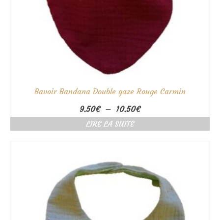
Bavoir Bandana Double gaze Rouge Carmin
Plage
9.50
€
–
10.50
€
de
LIRE LA SUITE
prix :
9.50€
à
10.50€