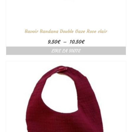
Bavoir Bandana Double Gaze Rose clair
Plage
9.50
€
–
10.50
€
de
LIRE LA SUITE
prix :
9.50€
à
10.50€