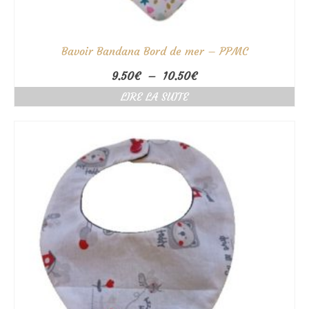
Bavoir Bandana Bord de mer – PPMC
Plage
9.50
€
–
10.50
€
de
LIRE LA SUITE
prix :
9.50€
à
10.50€