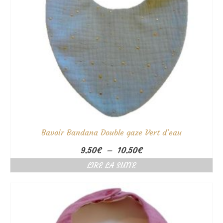
Bavoir Bandana Double gaze Vert d’eau
Plage
9.50
€
–
10.50
€
de
LIRE LA SUITE
prix :
9.50€
à
10.50€