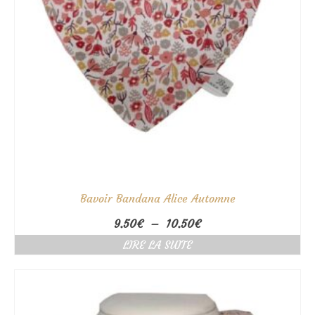
Bavoir Bandana Alice Automne
Plage
9.50
€
–
10.50
€
de
LIRE LA SUITE
prix :
9.50€
à
10.50€