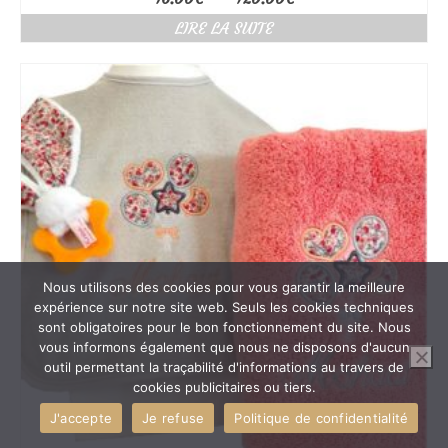
de
LIRE LA SUITE
prix :
46.00€
à
120.00€
Nous utilisons des cookies pour vous garantir la meilleure
expérience sur notre site web. Seuls les cookies techniques
sont obligatoires pour le bon fonctionnement du site. Nous
vous informons également que nous ne disposons d'aucun
outil permettant la traçabilité d'informations au travers de
cookies publicitaires ou tiers.
J'accepte
Je refuse
Politique de confidentialité