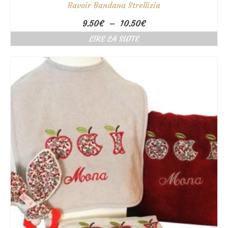
Bavoir Bandana Strellizia
Plage
9.50
€
–
10.50
€
de
LIRE LA SUITE
prix :
9.50€
à
10.50€