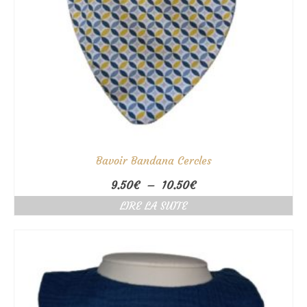
Bavoir Bandana Cercles
Plage
9.50
€
–
10.50
€
de
LIRE LA SUITE
prix :
9.50€
à
10.50€