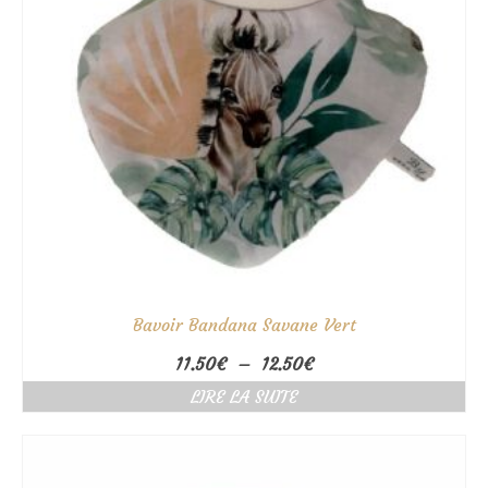
Bavoir Bandana Savane Vert
Plage
11.50
€
–
12.50
€
de
LIRE LA SUITE
prix :
11.50€
à
12.50€