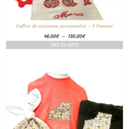
Coffret de naissance personnalisé – 3 Pommes
Plage
46.00
€
–
120.00
€
de
LIRE LA SUITE
prix :
46.00€
à
120.00€