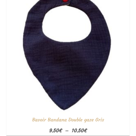
10.50€
Bavoir Bandana Double gaze Gris
Plage
9.50
€
–
10.50
€