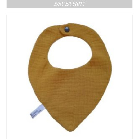
de
LIRE LA SUITE
prix :
9.50€
à
10.50€