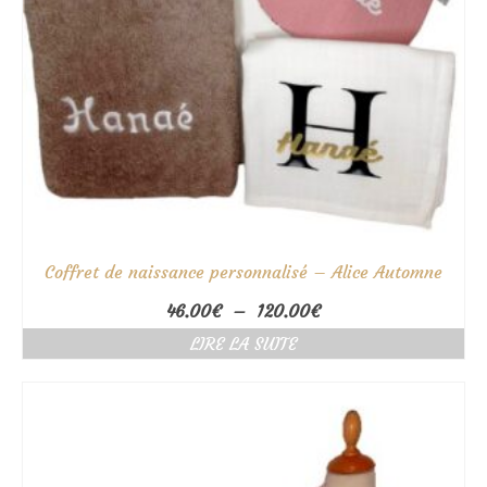
Coffret de naissance personnalisé – Alice Automne
Plage
46.00
€
–
120.00
€
de
LIRE LA SUITE
prix :
46.00€
à
120.00€