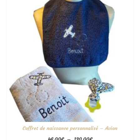
120.00€
Coffret de naissance personnalisé – Avion
Plage
46.00
€
–
120.00
€