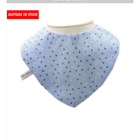
prix :
9.50€
à
RUPTURE DE STOCK
10.50€