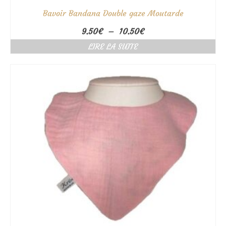
Bavoir Bandana Double gaze Moutarde
Plage
9.50
€
–
10.50
€
de
LIRE LA SUITE
prix :
9.50€
à
10.50€