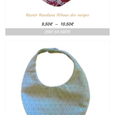
Bavoir Bandana Hiboux des neiges
Plage
9.50
€
–
10.50
€
de
LIRE LA SUITE
prix :
9.50€
à
10.50€