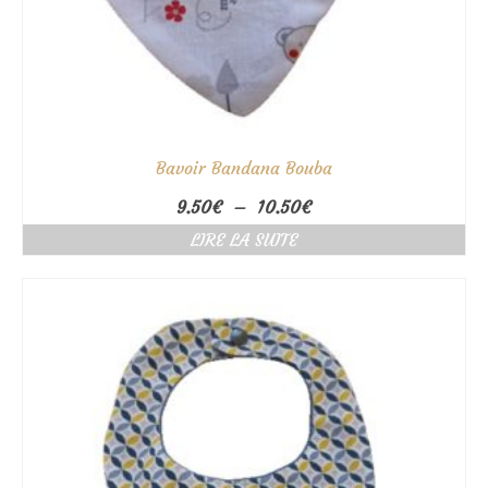
Bavoir Bandana Bouba
Plage
9.50
€
–
10.50
€
de
LIRE LA SUITE
prix :
9.50€
à
10.50€