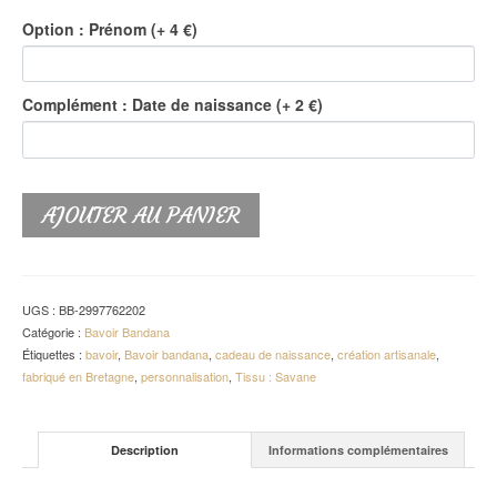
Option : Prénom (+ 4 €)
Complément : Date de naissance (+ 2 €)
AJOUTER AU PANIER
UGS :
BB-2997762202
Catégorie :
Bavoir Bandana
Étiquettes :
bavoir
,
Bavoir bandana
,
cadeau de naissance
,
création artisanale
,
fabriqué en Bretagne
,
personnalisation
,
Tissu : Savane
Description
Informations complémentaires