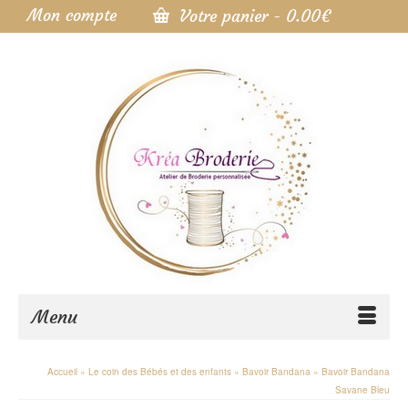
Mon compte
Votre panier
-
0.00
€
Menu
Accueil
»
Le coin des Bébés et des enfants
»
Bavoir Bandana
»
Bavoir Bandana
Savane Bleu