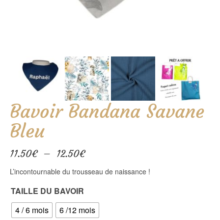
Bavoir Bandana Savane
Bleu
Plage
11.50
€
–
12.50
€
de
L’incontournable du trousseau de naissance !
prix :
11.50€
TAILLE DU BAVOIR
à
12.50€
4 / 6 mois
6 /12 mois