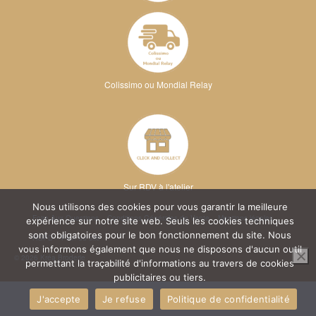
Colissimo ou Mondial Relay
Sur RDV à l'atelier
Nous utilisons des cookies pour vous garantir la meilleure
Foire Aux Questions
Conditions Générales de Vente
Mentions légales
expérience sur notre site web. Seuls les cookies techniques
sont obligatoires pour le bon fonctionnement du site. Nous
RGPD
Plan du site
vous informons également que nous ne disposons d'aucun outil
© 2026 Kréa Broderie
permettant la traçabilité d'informations au travers de cookies
publicitaires ou tiers.
J'accepte
Je refuse
Politique de confidentialité