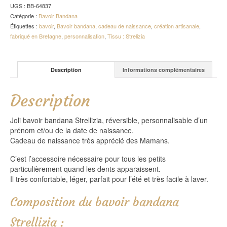
UGS :
BB-64837
Catégorie :
Bavoir Bandana
Étiquettes :
bavoir
,
Bavoir bandana
,
cadeau de naissance
,
création artisanale
,
fabriqué en Bretagne
,
personnalisation
,
Tissu : Strelizia
Description
Informations complémentaires
Description
Joli bavoir bandana Strellizia, réversible, personnalisable d’un
prénom et/ou de la date de naissance.
Cadeau de naissance très apprécié des Mamans.
C’est l’accessoire nécessaire pour tous les petits
particulièrement quand les dents apparaissent.
Il très confortable, léger, parfait pour l’été et très facile à laver.
Composition du bavoir bandana
Strellizia :