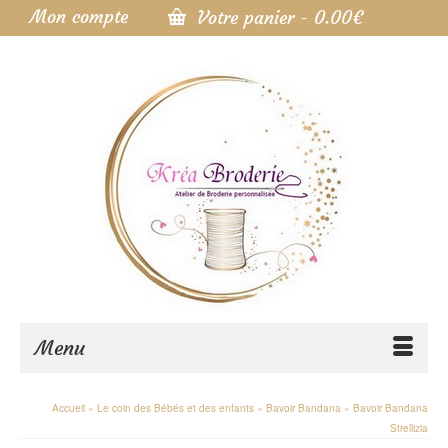
Mon compte
Votre panier
-
0.00
€
Menu
Accueil
»
Le coin des Bébés et des enfants
»
Bavoir Bandana
»
Bavoir Bandana
Strellizia