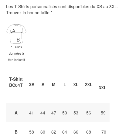
Les T-Shirts personnalisés sont disponibles du XS au 3XL.
Trouvez la bonne taille * :
*
Tailles
données à
titre indicatif
T-Shirt
XS
S
M
L
XL
2XL
BC04T
3XL
A
41
44
47
50
53
56
59
B
58
60
62
64
66
68
70