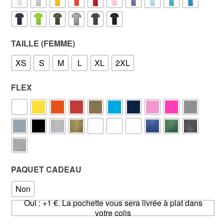
TAILLE (FEMME)
XS
S
M
L
XL
2XL
FLEX
PAQUET CADEAU
Non
Oui : +1 €. La pochette vous sera livrée à plat dans
votre colis