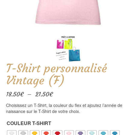
T-Shirt personnalisé
Vintage (F)
Plage
18.50
€
–
21.50
€
de
Choisissez un T-Shirt, la couleur du flex et ajoutez l’année de
prix :
naissance sur le T-Shirt de votre choix.
18.50€
à
COULEUR T-SHIRT
21.50€