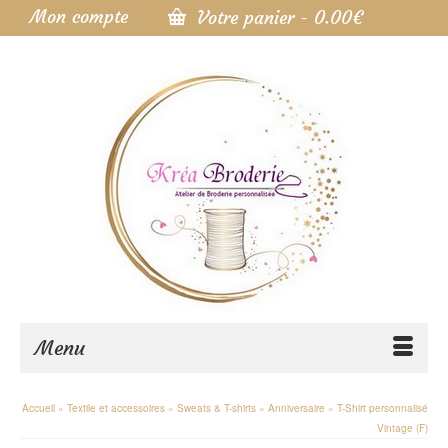
Mon compte
Votre panier
-
0.00
€
Menu
Accueil
»
Textile et accessoires
»
Sweats & T-shirts
»
Anniversaire
»
T-Shirt personnalisé
Vintage (F)