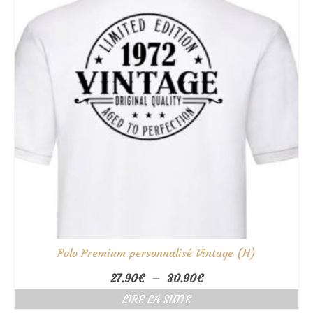
Polo Premium personnalisé Vintage (H)
Plage
27.90
€
–
30.90
€
de
LIRE LA SUITE
prix :