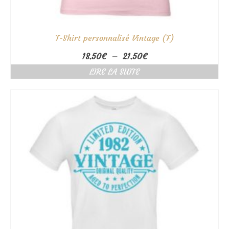
T-Shirt personnalisé Vintage (F)
Plage
18.50
€
–
21.50
€
de
LIRE LA SUITE
prix :
18.50€
à
21.50€