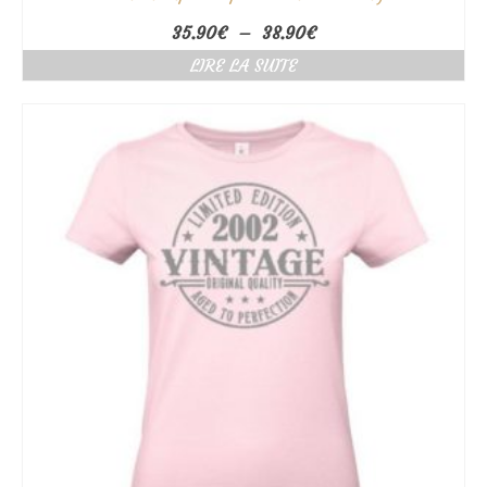
Plage
35.90
€
–
38.90
€
de
LIRE LA SUITE
prix :
35.90€
à
38.90€