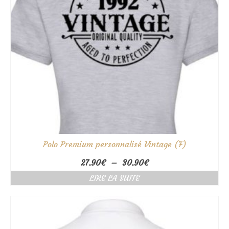
Polo Premium personnalisé Vintage (F)
Plage
27.90
€
–
30.90
€
de
LIRE LA SUITE
prix :
27.90€
à
30.90€