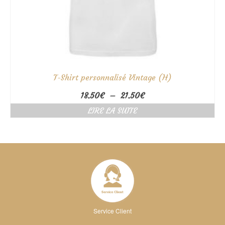
T-Shirt personnalisé Vintage (H)
Plage
18.50
€
–
21.50
€
de
LIRE LA SUITE
prix :
18.50€
à
21.50€
Service Client