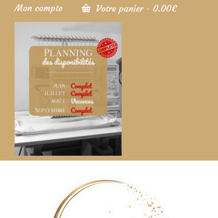
Mon compte
Votre panier
-
0.00
€