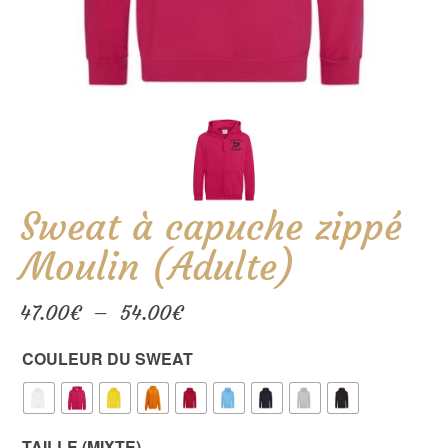
Sweat à capuche zippé
Moulin (Adulte)
Plage
47.00
€
–
54.00
€
de
prix :
COULEUR DU SWEAT
47.00€
à
54.00€
TAILLE (MIXTE)