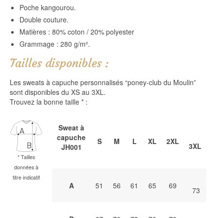
Poche kangourou.
Double couture.
Matières : 80% coton / 20% polyester
Grammage : 280 g/m².
Tailles disponibles :
Les sweats à capuche personnalisés “poney-club du Moulin”
sont disponibles du XS au 3XL.
Trouvez la bonne taille * :
S
weat à
capuche
S
M
L
XL
2XL
3XL
JH001
*
Tailles
données à
titre indicatif
A
51
56
61
65
69
73