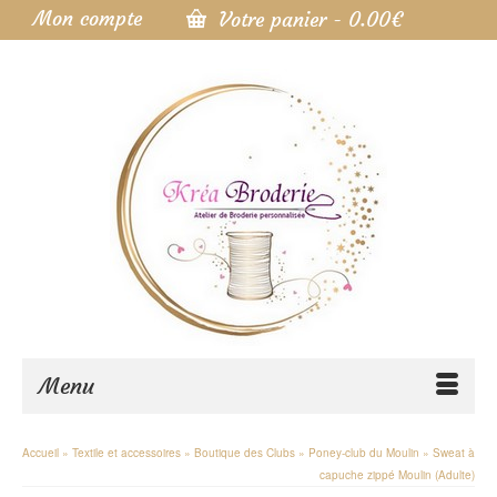
Mon compte
Votre panier
-
0.00
€
Menu
Accueil
»
Textile et accessoires
»
Boutique des Clubs
»
Poney-club du Moulin
»
Sweat à
capuche zippé Moulin (Adulte)