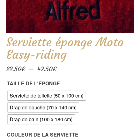
Serviette éponge Moto
Easy-riding
Plage
22.50
€
–
42.50
€
de
prix :
TAILLE DE L'ÉPONGE
22.50€
à
Serviette de toilette (50 x 100 cm)
42.50€
Drap de douche (70 x 140 cm)
Drap de bain (100 x 180 cm)
COULEUR DE LA SERVIETTE