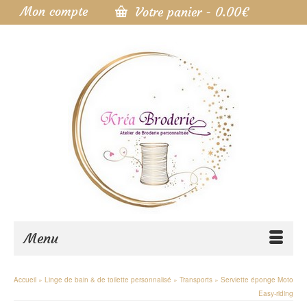
Mon compte
Votre panier
-
0.00
€
Menu
Accueil
»
Linge de bain & de toilette personnalisé
»
Transports
»
Serviette éponge Moto
Easy-riding