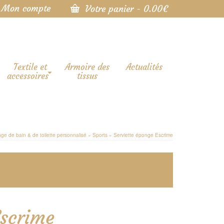
Mon compte
Votre panier
-
0.00
€
Textile et
Armoire des
Actualités
accessoires
tissus
nge de bain & de toilette personnalisé
»
Sports
»
Serviette éponge Escrime
Escrime