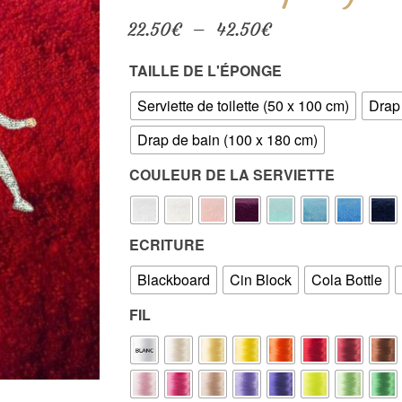
Plage
22.50
€
–
42.50
€
de
prix :
TAILLE DE L'ÉPONGE
22.50€
à
Serviette de toilette (50 x 100 cm)
Drap
42.50€
Drap de bain (100 x 180 cm)
COULEUR DE LA SERVIETTE
ECRITURE
Blackboard
Cin Block
Cola Bottle
FIL