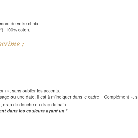
énom de votre choix.
²), 100% coton.
scrime :
om », sans oublier les accents.
essage
ou
une date. Il est à m’indiquer dans le cadre « Complément », s
tte, drap de douche ou drap de bain.
nt dans les couleurs ayant un *