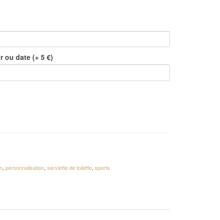
 ou date (+ 5 €)
n
,
personnalisation
,
serviette de toilette
,
sports