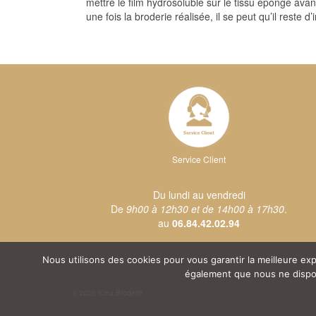
mettre le film hydrosoluble sur le tissu éponge avan
une fois la broderie réalisée, il se peut qu’il reste d
Service Client
Du lundi au vendredi
De
9h00 à 12h30 et de 14h00 à 17h30
.
au
06.84.42.02.94
Nous utilisons des cookies pour vous garantir la meilleure e
également que nous ne disposo
© 2026 Kréa Broderie