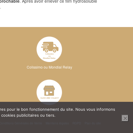
éprochable
. Après avoir enlever ce film hydrosoluble
.
Colissimo ou Mondial Relay
oires pour le bon fonctionnement du site. Nous vous informons
Sur RDV à l'atelier
ookies publicitaires ou tiers.
Conditions Générales de Vente
Mentions légales
RGPD
Plan du site