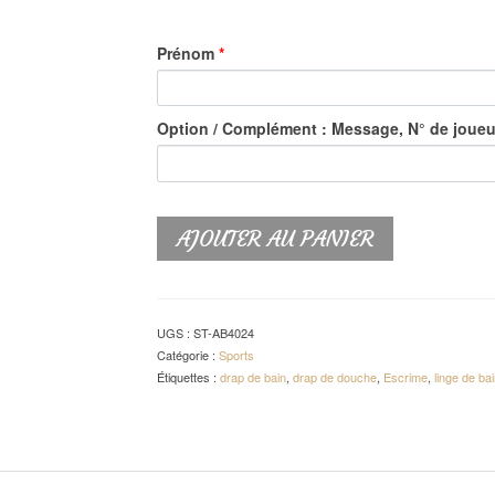
Prénom
*
Option / Complément : Message, N° de joueur
AJOUTER AU PANIER
UGS :
ST-AB4024
Catégorie :
Sports
Étiquettes :
drap de bain
,
drap de douche
,
Escrime
,
linge de bai