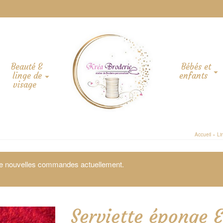
Beauté &
Bébés et
linge de
enfants
visage
Accueil
»
Li
 de nouvelles commandes actuellement.
Serviette éponge 