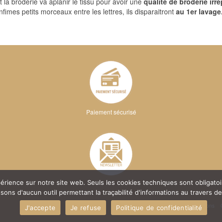
t la broderie va aplanir le tissu pour avoir une
qualité de broderie irr
’infimes petits morceaux entre les lettres, ils disparaitront
au 1er lavage
Paiement sécurisé
xpérience sur notre site web. Seuls les cookies techniques sont obligat
ns d'aucun outil permettant la traçabilité d'informations au travers de c
Foire Aux Questions
J'accepte
Je refuse
Politique de confidentialité