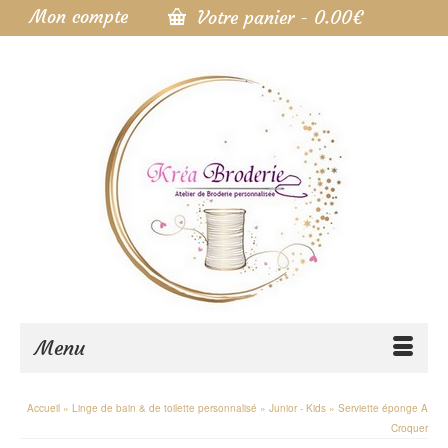
Mon compte
Votre panier
-
0.00
€
Menu
Accueil
»
Linge de bain & de toilette personnalisé
»
Junior - Kids
»
Serviette éponge A
Croquer