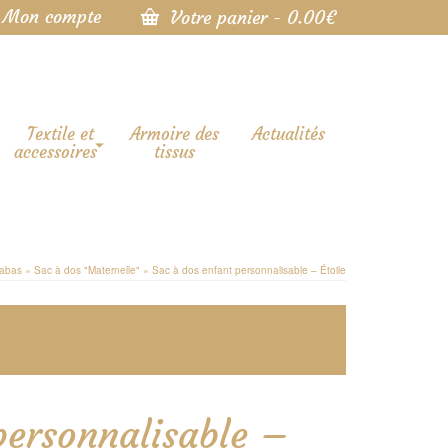
Mon compte
Votre panier
-
0.00
€
Textile et
Armoire des
Actualités
accessoires
tissus
cabas
»
Sac à dos "Maternelle"
»
Sac à dos enfant personnalisable – Étoile
personnalisable –