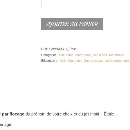
AJOUTER AU PANIER
UGS :
WMWM881_Étoile
Catégories :
Sac à dos "Maternelle"
,
Sac à dos "Maternelle"
Étiquettes :
Initiale
,
Sac à dos
,
Sac et cabas
,
textile personnalis
sé
par flocage
du prénom de votre choix et du joli motif « Étoile ».
ue âge !