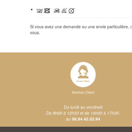
Si vous avez une demande ou une envie particulière,
vous.
Service Client
Du lundi au vendredi
De
9h00 à 12h30 et de 14h00 à 17h30
.
au
06.84.42.02.94