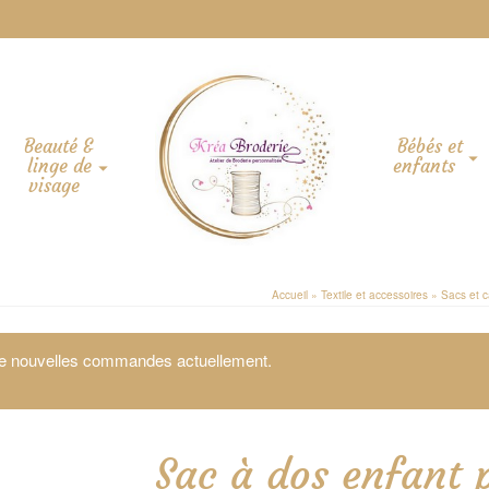
Beauté &
Bébés et
linge de
enfants
visage
Accueil
»
Textile et accessoires
»
Sacs et 
 de nouvelles commandes actuellement.
Sac à dos enfant 