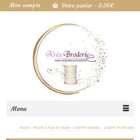
Mon compte
Votre panier
-
0.00
€
Menu
Accueil
»
Beauté & linge de visage
»
Lingettes lavables
»
Lingette double face