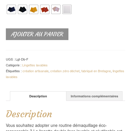
AJOUTER AU PANIER
UGS :
Lgt-Db-F
Catégorie :
Lingettes lavables
Étiquettes :
création artisanale
,
création zéro déchet
,
fabriqué en Bretagne
,
lingettes
lavables
Description
Informations complémentaires
Description
Vous souhaitez adopter une routine démaquillage éco-
responsable ? La lingette double face lavable et réutilisable est