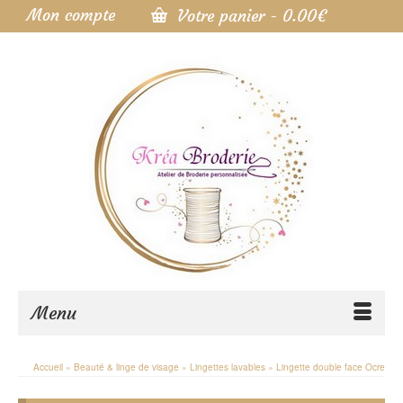
Mon compte
Votre panier
-
0.00
€
Menu
Accueil
»
Beauté & linge de visage
»
Lingettes lavables
»
Lingette double face Ocre