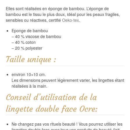
Elles sont réalisées en éponge de bambou. L’éponge de
bambou est le tissu le plus doux, idéal pour les peaux fragiles,
sensibles ou réactives, certifié
Oeko-tex
.
Eponge de bambou
– 40 % viscose de bambou
– 40 % coton
– 20 % polyester
Taille unique :
environ 10×10 cm.
Les dimensions peuvent légèrement varier, les lingettes étant
réalisées à la main.
Conseil d’utilisation de la
lingette double face Ocre:
Ne changez pas vos rituels beauté ! Vous pourrez utiliser les
lingettes double face avec tous vos produits de beauté (
lait