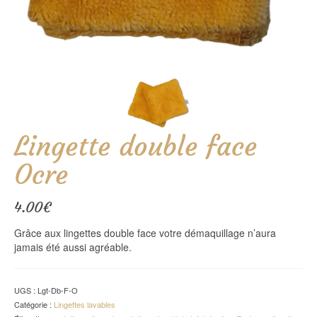
Lingette double face
Ocre
4.00
€
Grâce aux lingettes double face votre démaquillage n’aura
jamais été aussi agréable.
UGS :
Lgt-Db-F-O
Catégorie :
Lingettes lavables