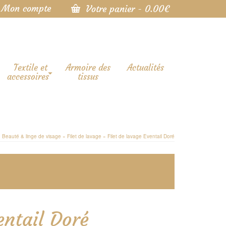
Mon compte
Votre panier
-
0.00
€
Textile et
Armoire des
Actualités
accessoires
tissus
»
Beauté & linge de visage
»
Filet de lavage
»
Filet de lavage Eventail Doré
entail Doré