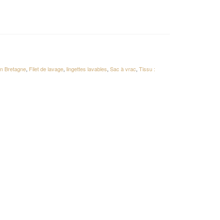
en Bretagne
,
Filet de lavage
,
lingettes lavables
,
Sac à vrac
,
Tissu :