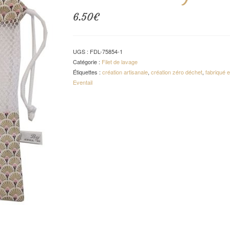
6.50
€
UGS :
FDL-75854-1
Catégorie :
Filet de lavage
Étiquettes :
création artisanale
,
création zéro déchet
,
fabriqué 
Eventail