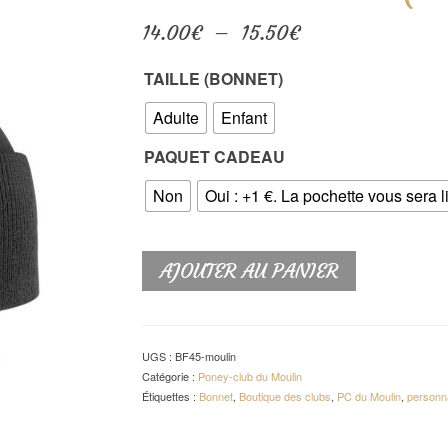
Plage
14.00
€
–
15.50
€
de
prix :
TAILLE (BONNET)
14.00€
à
Adulte
Enfant
15.50€
PAQUET CADEAU
Non
Oui : +1 €. La pochette vous sera l
AJOUTER AU PANIER
UGS :
BF45-moulin
Catégorie :
Poney-club du Moulin
Étiquettes :
Bonnet
,
Boutique des clubs
,
PC du Moulin
,
personna