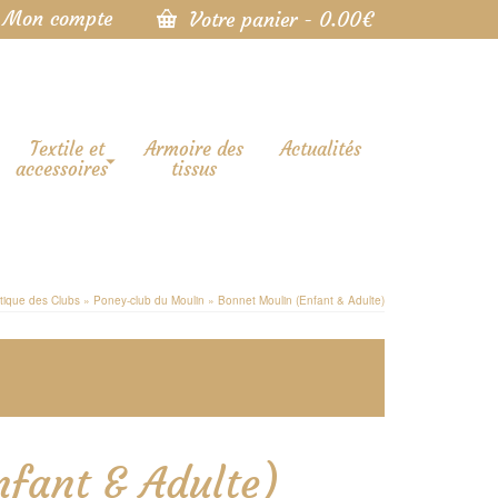
Mon compte
Votre panier
-
0.00
€
Textile et
Armoire des
Actualités
accessoires
tissus
tique des Clubs
»
Poney-club du Moulin
»
Bonnet Moulin (Enfant & Adulte)
fant & Adulte)