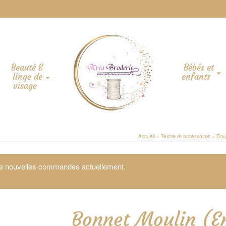
Beauté &
Bébés et
linge de
enfants
visage
Accueil
»
Textile et accessoires
»
Bou
 de nouvelles commandes actuellement.
Bonnet Moulin (En