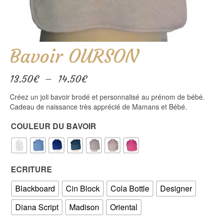
Bavoir OURSON
Plage
13.50
€
–
14.50
€
de
Créez un joli bavoir brodé et personnalisé au prénom de bébé.
prix :
Cadeau de naissance très apprécié de Mamans et Bébé.
13.50€
à
COULEUR DU BAVOIR
14.50€
ECRITURE
Blackboard
Cin Block
Cola Bottle
Designer
Diana Script
Madison
Oriental