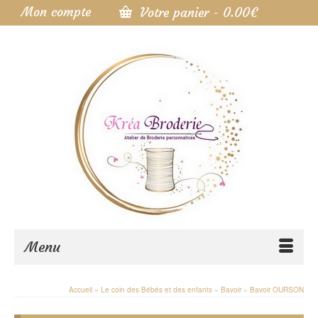
Mon compte
Votre panier
-
0.00
€
Menu
Accueil
»
Le coin des Bébés et des enfants
»
Bavoir
»
Bavoir OURSON