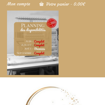
Mon compte
Votre panier
-
0.00
€