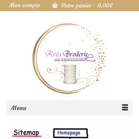
Mon compte
Votre panier
-
0.00
€
Menu