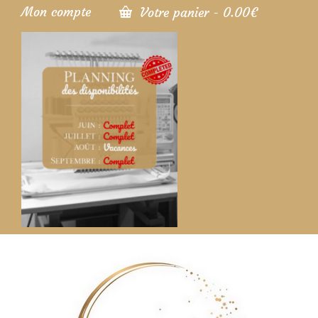
Mon compte
Votre panier
-
0.00
€