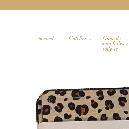
Accueil
L’atelier
Linge de
bain & de
toilette