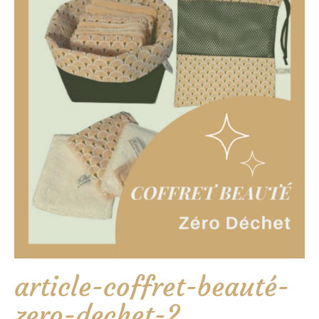
article-coffret-beauté-
zero-dechet-2