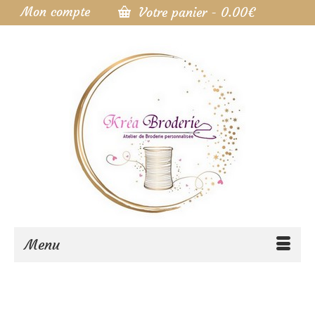
Mon compte
Votre panier
-
0.00
€
Menu