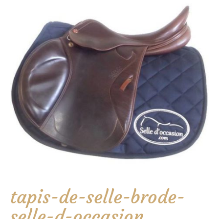
tapis-de-selle-brode-
selle-d-occasion