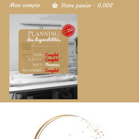
Mon compte
Votre panier
-
0.00
€