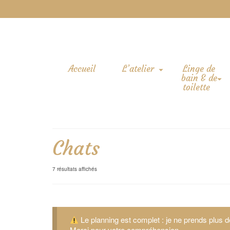
Accueil
L’atelier
Linge de
bain & de
toilette
Chats
7 résultats affichés
Le planning est complet : je ne prends plus
Merci pour votre compréhension.