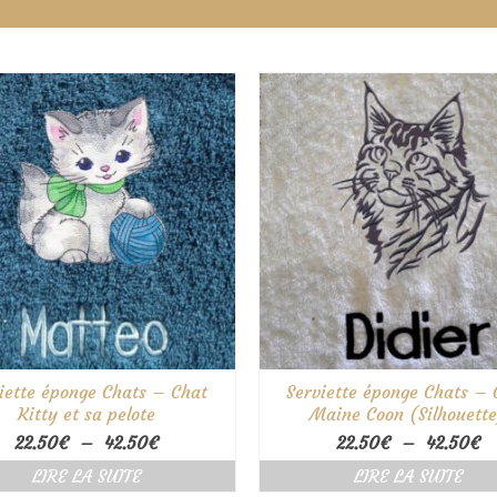
iette éponge Chats – Chat
Serviette éponge Chats – 
Kitty et sa pelote
Maine Coon (Silhouett
Plage
Pl
22.50
€
–
42.50
€
22.50
€
–
42.50
€
de
d
LIRE LA SUITE
LIRE LA SUITE
prix :
pr