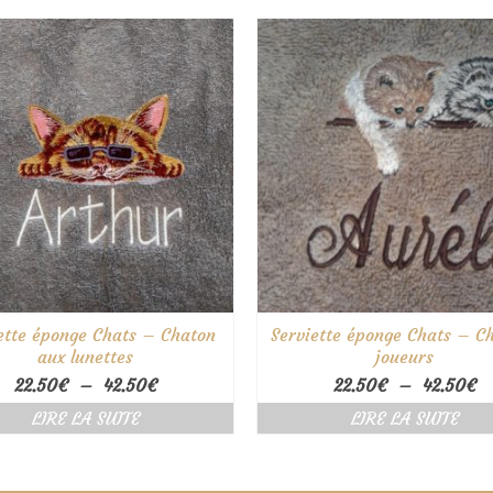
22.50€
2
à
à
42.50€
4
ette éponge Chats – Chaton
Serviette éponge Chats – C
aux lunettes
joueurs
Plage
Pl
22.50
€
–
42.50
€
22.50
€
–
42.50
€
de
d
LIRE LA SUITE
LIRE LA SUITE
prix :
pr
22.50€
2
à
à