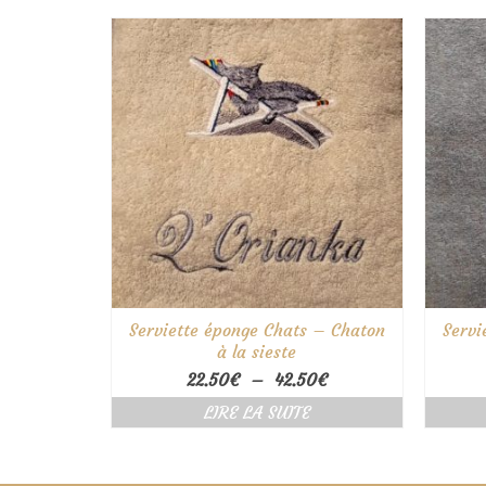
22.50€
à
42.50€
Serviette éponge Chats – Chaton
Servi
à la sieste
Plage
22.50
€
–
42.50
€
de
LIRE LA SUITE
prix :
22.50€
à