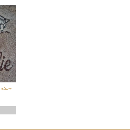
2.50€
22.50€
à
2.50€
42.50€
hatons
age
e
ix :
2.50€