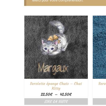
Serviette éponge Chats – Chat
Serv
Kitty
Plage
22.50
€
–
42.50
€
de
LIRE LA SUITE
prix :