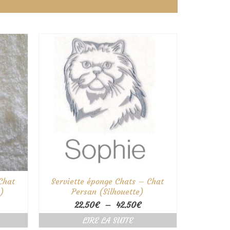
Chat
Serviette éponge Chats – Chat
e)
Persan (Silhouette)
age
Plage
22.50
€
–
42.50
€
e
de
LIRE LA SUITE
ix :
prix :