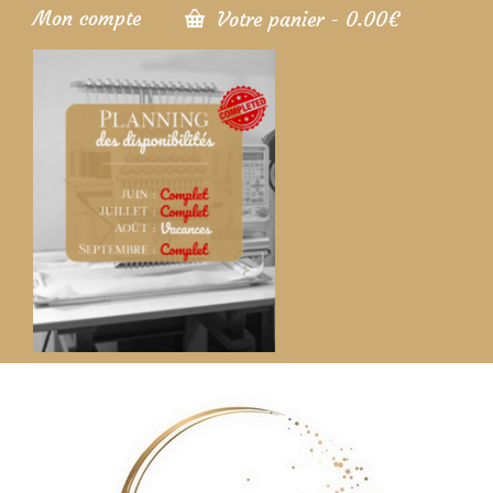
Mon compte
Votre panier
-
0.00
€