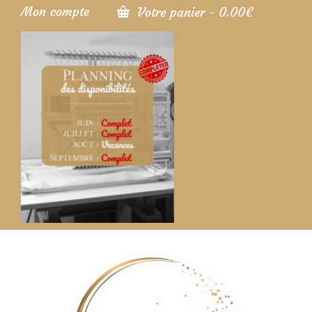
Mon compte
Votre panier
-
0.00
€