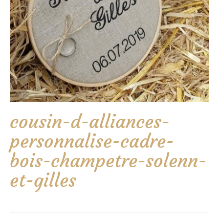
cousin-d-alliances-
personnalise-cadre-
bois-champetre-solenn-
et-gilles