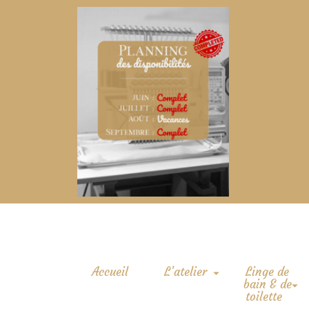
Accueil
L’atelier
Linge de
bain & de
toilette