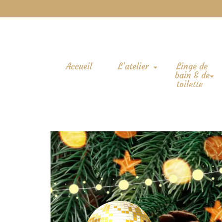
Accueil
L’atelier
Linge de
bain & de
toilette