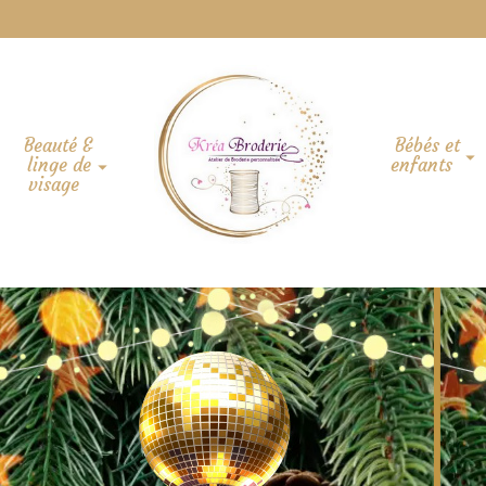
Beauté &
Bébés et
linge de
enfants
visage