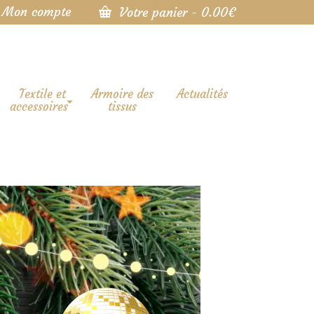
Mon compte
Votre panier
-
0.00
€
Textile et
Armoire des
Actualités
accessoires
tissus