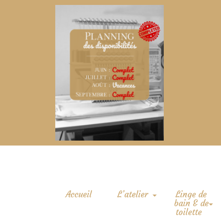
Accueil
L’atelier
Linge de
bain & de
toilette