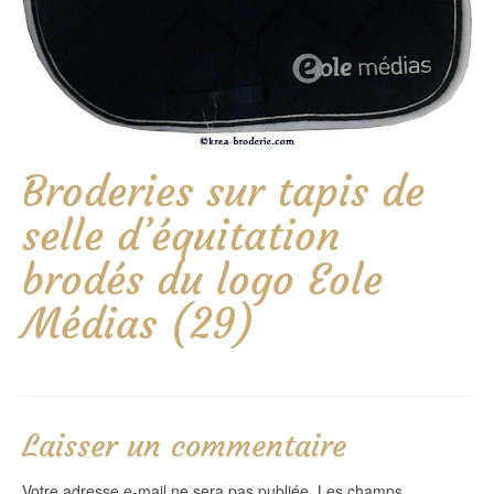
Broderies sur tapis de
selle d’équitation
brodés du logo Eole
Médias (29)
Laisser un commentaire
Votre adresse e-mail ne sera pas publiée.
Les champs