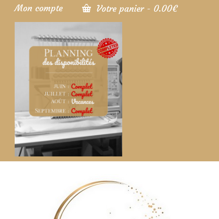
Mon compte
Votre panier
-
0.00
€