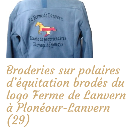
Broderies sur polaires
d’équitation brodés du
logo Ferme de Lanvern
à Plonéour-Lanvern
(29)