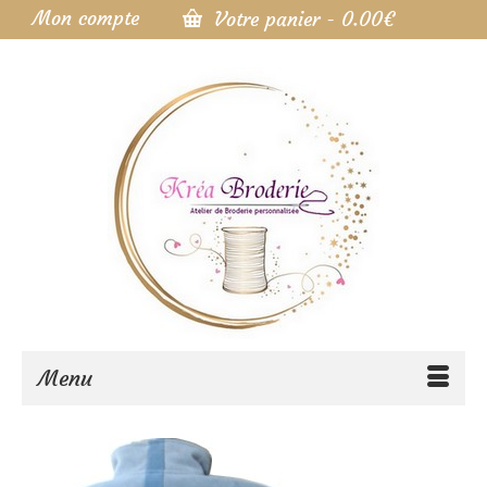
Mon compte
Votre panier
-
0.00
€
Menu