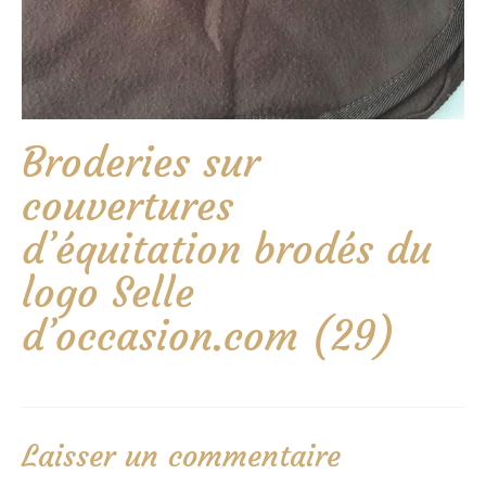
Broderies sur
couvertures
d’équitation brodés du
logo Selle
d’occasion.com (29)
Laisser un commentaire