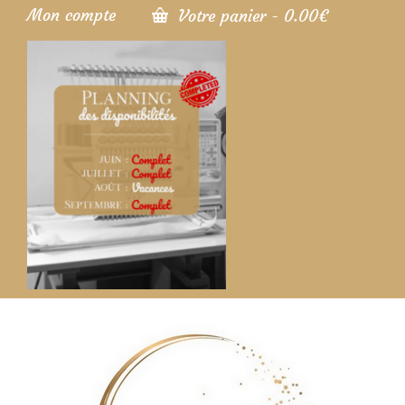
Mon compte
Votre panier
-
0.00
€