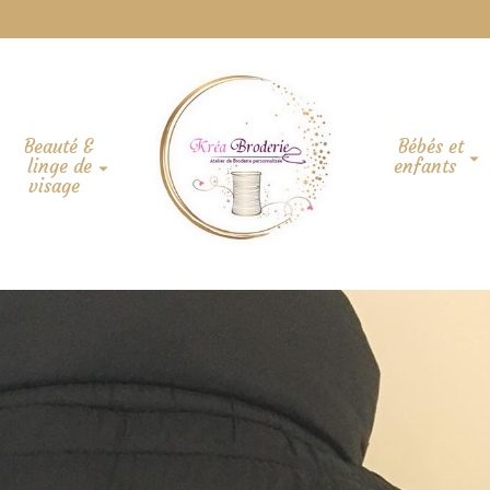
Beauté &
Bébés et
linge de
enfants
visage