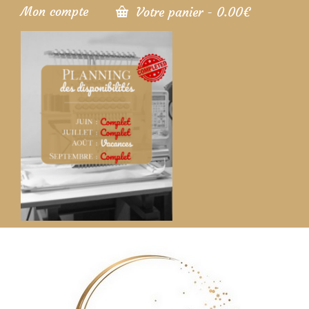
Mon compte
Votre panier
-
0.00
€