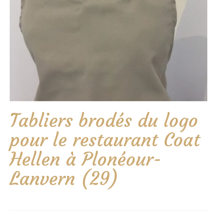
Tabliers brodés du logo
pour le restaurant Coat
Hellen à Plonéour-
Lanvern (29)