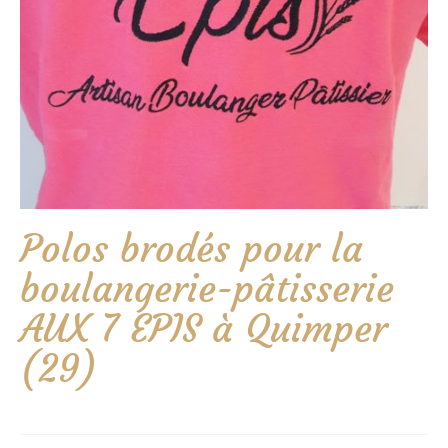
Polos brodés pour la
boulangerie-pâtisserie
AUX 7 EPIS à Quimper
(29)