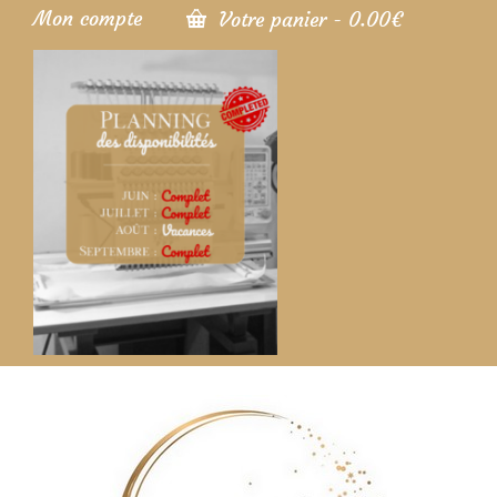
Mon compte
Votre panier
-
0.00
€