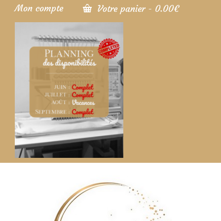
Mon compte
Votre panier
-
0.00
€