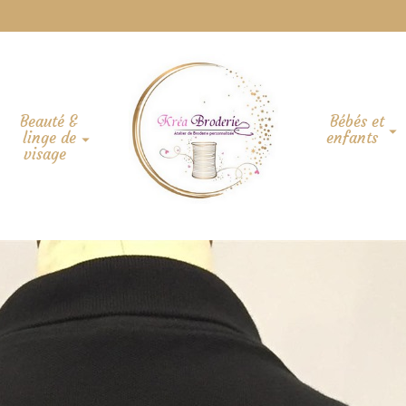
Beauté &
Bébés et
linge de
enfants
visage