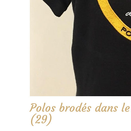
Polos brodés dans le
(29)