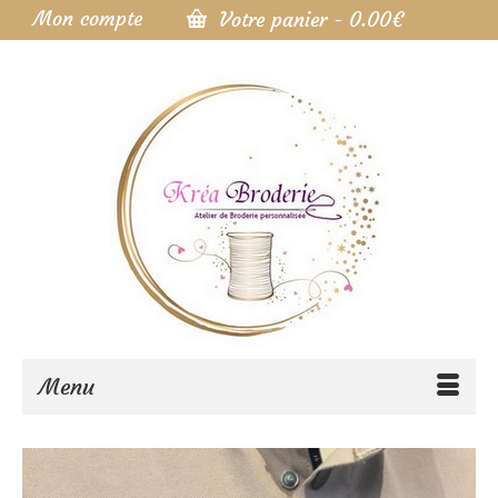
Mon compte
Votre panier
-
0.00
€
Menu