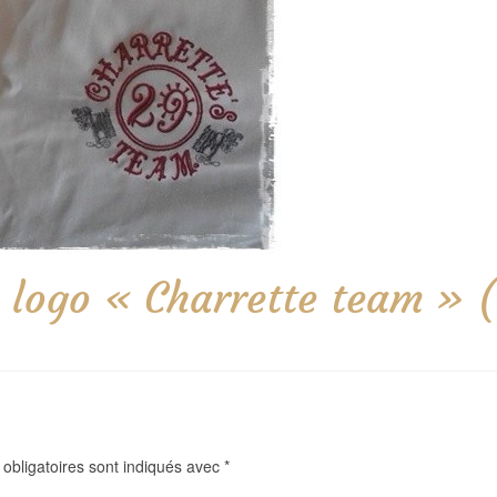
 logo « Charrette team » 
obligatoires sont indiqués avec
*