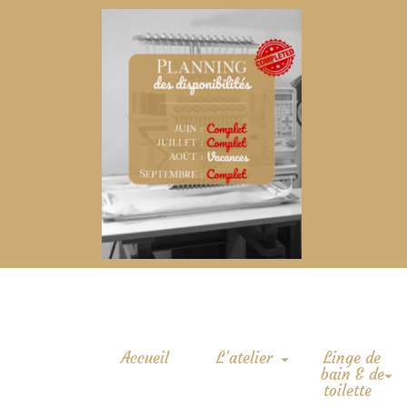
Accueil
L’atelier
Linge de
bain & de
toilette