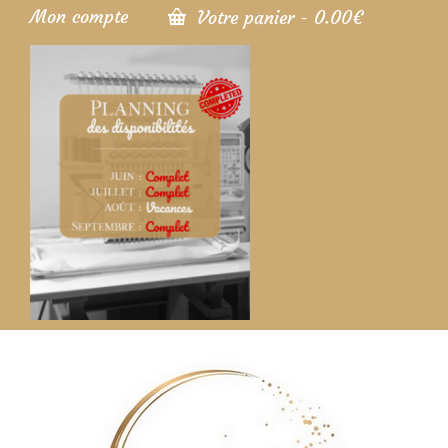
Mon compte
Votre panier
-
0.00
€