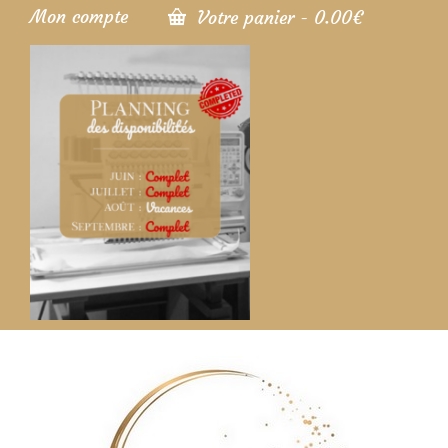
Mon compte
Votre panier
-
0.00
€