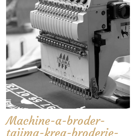
Machine-a-broder-
tajima-krea-broderie-