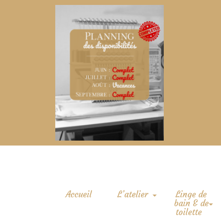
Accueil
L’atelier
Linge de
bain & de
toilette