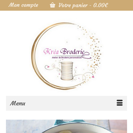
Mon compte
Votre panier
-
0.00
€
Menu