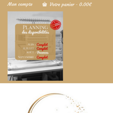
Mon compte
Votre panier
-
0.00
€