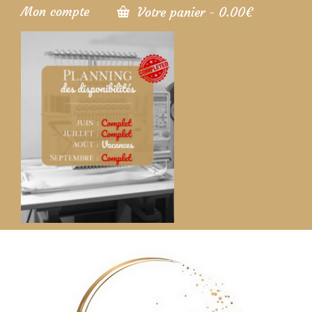
Mon compte
Votre panier
-
0.00
€