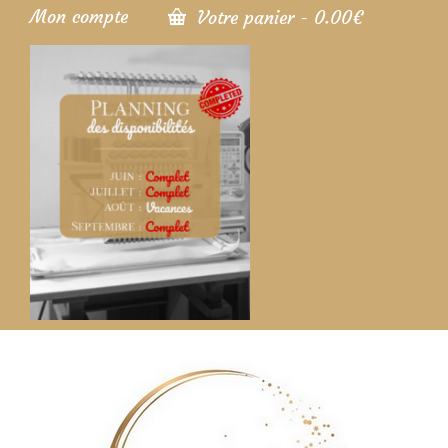
Mon compte
Votre panier
-
0.00
€