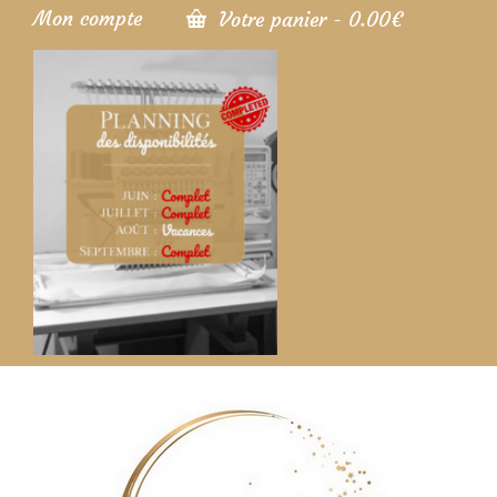
Mon compte
Votre panier
-
0.00
€